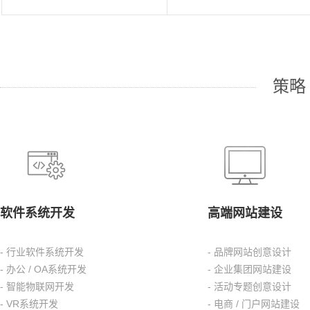
策略
软件系统开发
高端网站建设
- 行业软件系统开发
- 品牌网站创意设计
- 办公 / OA系统开发
- 企业集团网站建设
- 智能物联网开发
- 活动专题创意设计
- VR系统开发
- 电商 / 门户网站建设