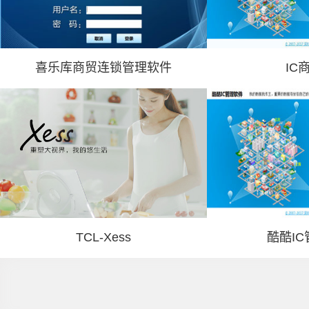
喜乐库连锁销售管理软件 喜乐库连锁店管理
电子行业软件 IC管
喜乐库商贸连锁管理软件
IC
软件 喜乐库门店软件
TCL 科技产品
电子行业软件 IC软件
TCL-Xess
酷酷I